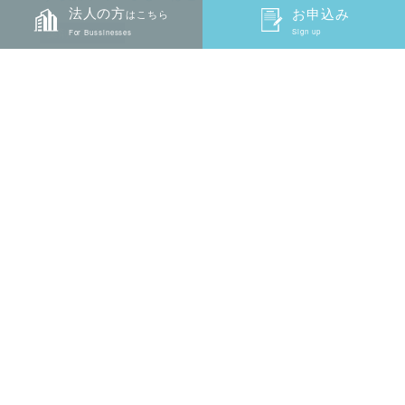
法人の方
お申込み
お申込み
はこちら
薬剤師BLOGS
Sign up
Sign up
For Bussinesses
2026.06.25
【クイズ】「手足口病」の原因について、正誤を選ん
でください。
薬剤師BLOGS
2026.06.22
【クイズ】虫よけ剤の主成分である「ディート（ジエ
チルトルアミド）」に関する記述で、正しいものはど
れでしょうか？
JPラーニングならではの
学習体験をしてみよう！