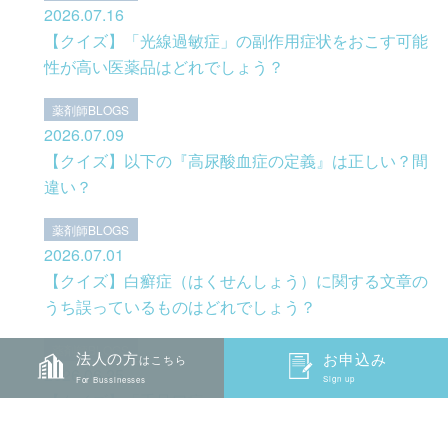
2026.07.16
【クイズ】「光線過敏症」の副作用症状をおこす可能
性が高い医薬品はどれでしょう？
薬剤師BLOGS
2026.07.09
【クイズ】以下の『高尿酸血症の定義』は正しい？間
違い？
薬剤師BLOGS
2026.07.01
【クイズ】白癬症（はくせんしょう）に関する文章の
うち誤っているものはどれでしょう？
薬剤師BLOGS
法人の方
お申込み
お申込み
はこちら
2026.06.25
Sign up
Sign up
For Bussinesses
【クイズ】「手足口病」の原因について、正誤を選ん
でください。