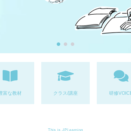
豊富な教材
クラス/講座
研修VOIC
This is JPLearning