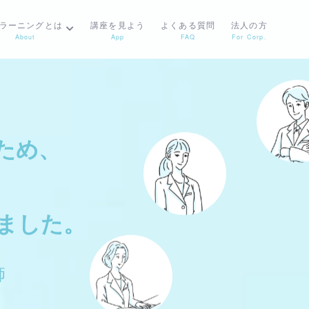
Pラーニングとは
講座を見よう
よくある質問
法人の方
About
App
FAQ
For Corp.
ため、
ため、
ました。
ました。
師
師