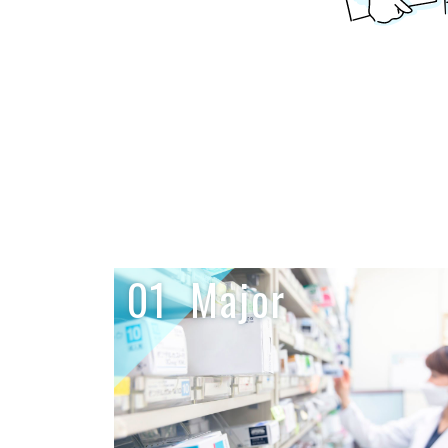
01
Major