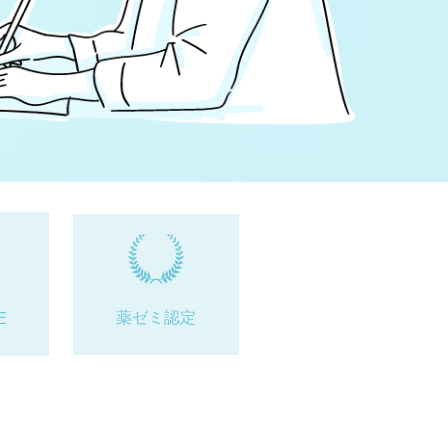
薬ゼミ認定
E